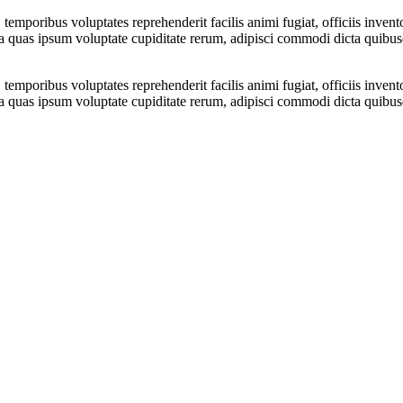
mporibus voluptates reprehenderit facilis animi fugiat, officiis invento
ita quas ipsum voluptate cupiditate rerum, adipisci commodi dicta qui
mporibus voluptates reprehenderit facilis animi fugiat, officiis invento
ita quas ipsum voluptate cupiditate rerum, adipisci commodi dicta qui